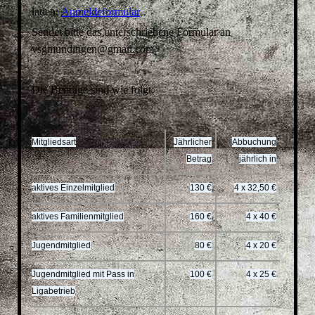
laden:
Anmeldeformular
Sendet bitte das unterschriebene Formular an
vsgmundingen@gmail.com
Die Beiträge sind wie folgt:
Mitgliedsart
Jährlicher
Abbuchung
Betrag
jährlich in
aktives Einzelmitglied
130 €
4 x 32,50 €
aktives Familienmitglied
160 €
4 x 40 €
Jugendmitglied
80 €
4 x 20 €
Jugendmitglied mit Pass in
100 €
4 x 25 €
Ligabetrieb