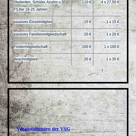
Studenten, Schüler, Azubis u.
110 €
4 x 27,50 €
FSJler 18-25 Jahren
passives Einzelmitglied
15 €
1 x 15 €
passives Familienmitgliedschaft
20 €
1 x 20 €
Fördermitgliedschaft
100 €
1 x 100 €
Beachmitglied
35 €
1 x 35 €
Veranstaltungen der VSG