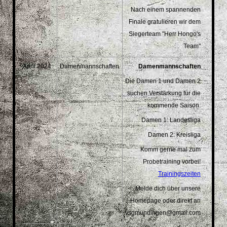
Nach einem spannenden
Finale gratulieren wir dem
Siegerteam "Herr Hongo's
Team"
April 2024
Damenmannschaften
Damenmannschaften
Die Damen 1 und Damen 2
suchen Verstärkung für die
kommende Saison:
Damen 1: Landesliga
Damen 2: Kreisliga
Komm gerne mal zum
Probetraining vorbei!
Trainingszeiten
Melde dich über unsere
Homepage oder direkt an
vsgmundingen@gmail.com