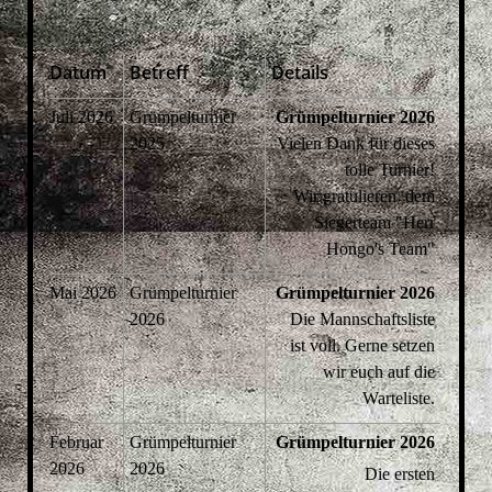
Datum
Betreff
Details
Juli 2026
Grümpelturnier
Grümpelturnier 2026
2025
Vielen Dank für dieses
tolle Turnier!
Wir gratulieren dem
Siegerteam "Herr
Hongo's Team"
Mai 2026
Grümpelturnier
Grümpelturnier 2026
2026
Die Mannschaftsliste
ist voll. Gerne setzen
wir euch auf die
Warteliste.
Februar
Grümpelturnier
Grümpelturnier 2026
2026
2026
Die ersten