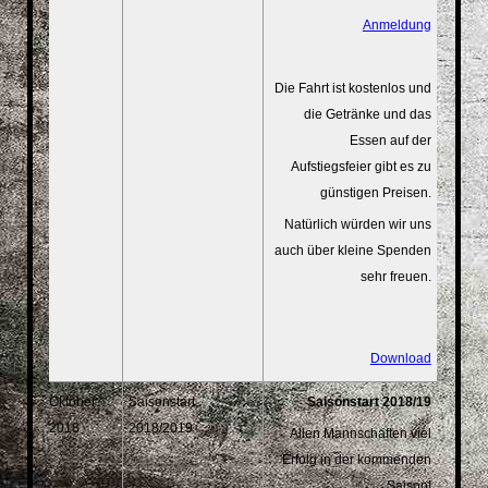
Anmeldung
Die Fahrt ist kostenlos und
die Getränke und das
Essen auf der
Aufstiegsfeier gibt es zu
günstigen Preisen.
Natürlich würden wir uns
auch über kleine Spenden
sehr freuen.
Download
Oktober
Saisonstart
Saisonstart 2018/19
2018
2018/2019
Allen Mannschaften viel
Erfolg in der kommenden
Saison!