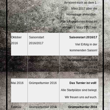
Ihr könnt euch ab dem 1.
März 2017 über die
Homepage anmelden.
Alle Informationen findet ihr
ab dem 1. März 2017 hier.
Oktober
Saisonstart
Saisonstart 2016/17
2016
2016/2017
Viel Erfolg in der
kommenden Saison!
Juli 2016
Grümpelturnier 2016
Grümpelturnier 2016
Die VSG bedankt sich für
ein tolles Turnier!
Mai 2016
Grümpelturnier 2016
Das Turnier ist voll!
Alle Startplätze sind belegt.
Wir freuen uns auf euch.
Februar
Grümpelturnier 2016
Grümpelturnier 2016