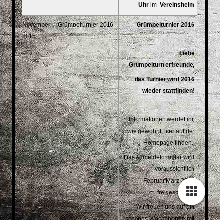
Uhr
im
Vereinsheim
November
Grümpelturnier 2016
Grümpelturnier 2016
2015
Liebe
Grümpelturnierfreunde,
das Turnier wird 2016
wieder stattfinden!
Informationen werdet ihr,
wie gewohnt, hier auf der
Homepage finden.
Das Anmeldeformular wird
voraussichtlich
Februar/März 2016
freigeschaltet.
Wir freuen uns auf ein
schönes Wochenende mit