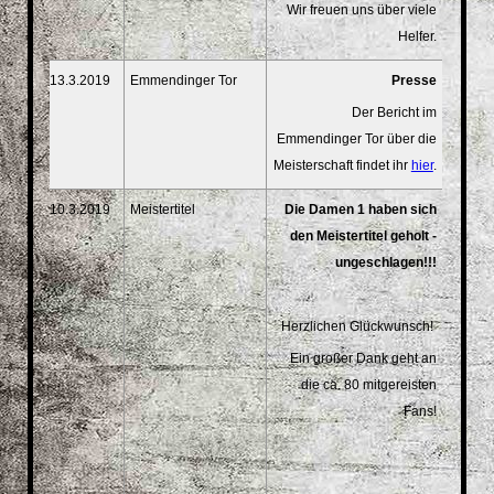
Wir freuen uns über viele
Helfer.
13.3.2019
Emmendinger Tor
Presse
Der Bericht im
Emmendinger Tor über die
Meisterschaft findet ihr
hier
.
10.3.2019
Meistertitel
Die Damen 1 haben sich
den Meistertitel geholt -
ungeschlagen!!!
Herzlichen Glückwunsch!
Ein großer Dank geht an
die ca. 80 mitgereisten
Fans!