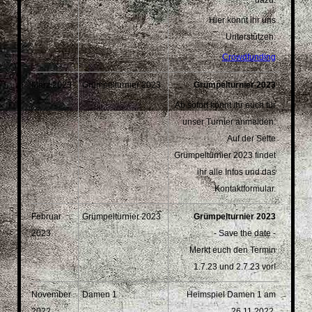
dazu.
Hier könnt ihr uns
Unterstützen:
Crowdfunding
März 2023
Grümpelturnier 2023
Grümpelturnier 2023
Ab sofort könnt ihr euch für
unser Turnier anmelden.
Auf der Seite
Grümpelturnier 2023 findet
ihr alle Infos und das
Kontaktformular.
Februar
Grümpelturnier 2023
Grümpelturnier 2023
2023
- Save the date -
Merkt euch den Termin
1.7.23 und 2.7.23 vor!
November
Damen 1
Heimspiel Damen 1 am
2022
26.11.2022