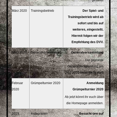
gesund!
März 2020
Trainingsbetrieb
Der Spiel- und
Trainingsbetrieb wird ab
sofort und bis auf
weiteres, eingesteltt.
Hiermit folgen wir der
Empfehlung des DVV.
März 2020
Generalversammlung
Generalversammlung
Die geplante
Generalversammlung am
24.3.2020 findet
nicht
statt!
Februar
Grümpelturnier 2020
Anmeldung
2020
Grümpelturnier 2020
Ab jetzt könnt ihr euch über
die Homepage anmelden.
2019
Instagramm
Besucht uns auf