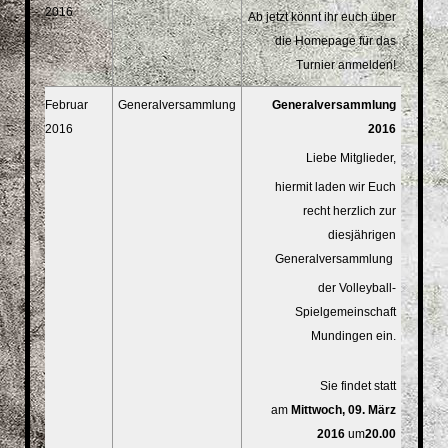
2016
Ab jetzt könnt ihr euch über
die Homepage für das
Turnier anmelden!
Februar
Generalversammlung
Generalversammlung
2016
2016
Liebe Mitglieder,
hiermit laden wir Euch
recht herzlich zur
diesjährigen
Generalversammlung
der Volleyball-
Spielgemeinschaft
Mundingen ein.
Sie findet statt
am
Mittwoch, 09. März
2016
um
20.00