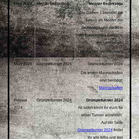
März 2024
Meister Bezirksliga
Meister Bezirksliga
Die Damen 1 beendet die
Saison als Meister der
Bezirksliga und startet in
der kommenden Saison in
der Landesliga.
Herzlichen Glückwunsch!
März 2024
Grümpelturnier 2024
Grümpelturnier 2024
Die ersten Mannschaften
sind bestätigt:
Mannschaften
Februar
Grümpelturnier 2024
Grümpelturnier 2024
2024
Ab sofort könnt ihr euch für
unser Turnier anmelden.
Auf der Seite
Grümpelturnier 2024
findet
ihr alle Infos und das