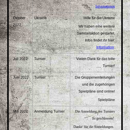
Informationen
Oktober
Ukraine
Hilfe für die Ukraine
2022
Wir haben eine weitere
Sammelaktion gestartet.
Infos findet ihr hier:
Information
Juli 2022
Turnier
Vielen Dank für das tolle
Turnier!
Juni 2022
Turnier
Die Gruppeneinteilungen
und die zugehörigen
Spielpläne sind online!
Spielpläne
Mai 2022
Anmeldung Turnier
Die Anmeldung des Turniers
ist geschlossen!
Danke für die Anmeldungen.