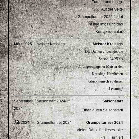
unser Turnier anmelden.
Auf der Seite
Grümpelturnier 2025 findet
ihr alle Infos und das
Kontaktformular.
März 2025
Meister Kreisliga
Meister Kreisliga
Die Damen 2 beendet die
Saison 24/25 als
ungeschlagener Meister der
Kreisliga. Herzlichen
Glückwunsch zu dieser
Leistung!
September
Saisonstart 2024/25
Saisonstart
2024
Einen guten Saisonstart!
Juli 2024
Grümpelturnier 2024
Grümpelturnier 2024
Vielen Dank für dieses tolle
Turnier!