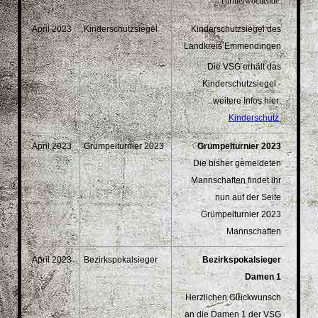
Turnierwochende.
April 2023
Kinderschutzsiegel
Kinderschutzsiegel des
Landkreis Emmendingen
Die VSG erhält das
Kinderschutzsiegel -
weitere Infos hier:
Kinderschutz
April 2023
Grümpelturnier 2023
Grümpelturnier 2023
Die bisher gemeldeten
Mannschaften findet ihr
nun auf der Seite
Grümpelturnier 2023
Mannschaften
April 2023
Bezirkspokalsieger
Bezirkspokalsieger
Damen 1
Herzlichen Glückwunsch
an die Damen 1 der VSG