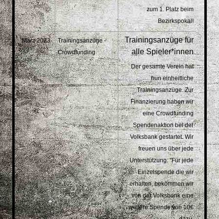
zum 1. Platz beim
Bezirkspokal!
Trainingsanzüge für
März 2023
Trainingsanzüge -
alle Spieler*innen
Crowdfunding
Der gesamte Verein hat
nun einheitliche
Trainingsanzüge. Zur
Finanzierung haben wir
eine Crowdfunding
Spendenaktion bei der
Volksbank gestartet. Wir
freuen uns über jede
Unterstützung: "Für jede
Einzelspende die wir
erhalten, bekommen wir
von der Volksbank eine
weitere Spende von 10€