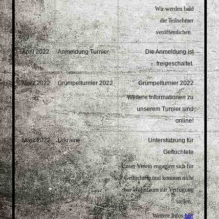
Wir werden bald
die Teilnehmer
veröffentlichen.
April 2022
Anmeldung Turnier
Die Anmeldung ist
freigeschaltet.
März 2022
Grümpelturnier 2022
Grümpelturnier 2022
Weitere Informationen zu
unserem Turnier sind
online!
März 2022
Urkraine
Unterstützung für
Geflüchtete
Unser Verein engagiert sich für
Geflüchtete und konnten nicht
nur Wohnraum zur Verfügung
stellen.
Weitere Infos
hier