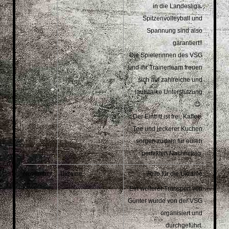
in die Landesliga.
Spitzenvolleyball und
Spannung sind also
garantiert‼️
Die Spielerinnen des VSG
und ihr Trainerteam freuen
sich auf zahlreiche und
lautstarke Unterstützung
😊.
Der Eintritt ist frei, Kaffee,
Tee und leckerer Kuchen
sorgen zudem für euren
perfekten Nachmittag.
November
Ukraine
Hilfe für die Ukraine
2022
Ein weiterer Transport von
Günter wurde von der VSG
organisiert und
durchgeführt.