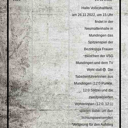
Hallo Volleyballfans,
am 26.11.2022, um 15 Uhr
findet in der
Neumattenhalle in
Mundingen das
Spitzenspiel der
Bezirksliga Frauen
zwischen der VSG
Mundingen und dem TV
Wyhl statt 🏐. Die
Tabellenführerinnen aus
Mundingen (12:0 Punkte,
12:0 Sätze) und die
zweitplatzierten
Wyhlerinnen (12:0, 12:1)
spielen dabei um den
richtungsweisenden
Vorsprung für den Aufstieg