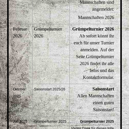
Mannschaften sind
angemeldet:
Mannschaften 2026
Februar
Grümpelturnier
Grümpelturnier 2026
2026
2026
Ab sofort könnt ihr
euch für unser Turnier
anmelden. Auf der
Seite Grümpelturnier
2026 findet ihr alle
Infos und das
Kontaktformular.
Saisonstart
Oktober
Saisonstart 2025/26
Allen Mannschaften
2025
einen guten
Saisonstart!
Juli 2025
Grümpelturnier 2025
Grümpelturnier 2025
Vielen Dank für dieses tolle