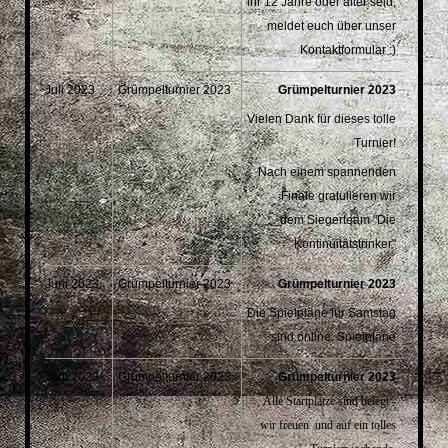
ihr 12 Jahre oder älter seid,
meldet euch über unser
Kontaktformular :)
Juli 2023
Grümpelturnier 2023
Grümpelturnier 2023
Vielen Dank für dieses tolle
Turnier!
Nach einem spannenden
Finale gratulieren wir
dem Siegerteam "Die
Kontinuitätstrinker"
Juni 2023
Grümpelturnier 2023
Grümpelturnier 2023
Die Spielpläne für Samstag
sind online: Spielpläne
Juni 2023
Grümpelturnier 2023
Grümpelturnier 2023
Alle Startplätze sind belegt -
wir freuen und auf ein tolles