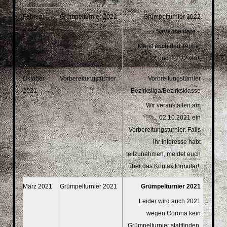
Februar
Grümpelturnier 2022
Grümpelturnier 2022
2022
- Save the date -
Merkt euch den Termin
2.7.22 und 3.7.22 vor!
Oktober
Vorbereitungsturnier
Vorbreitungsturnier
2021
Bezirksliga/Bezirksklasse
Wir veranstalten am
02.10.2021 ein
Vorbereitungsturnier. Falls
ihr Interesse habt
teilzunehmen, meldet euch
über das Kontaktformular!
März 2021
Grümpelturnier 2021
Grümpelturnier 2021
Leider wird auch 2021
wegen Corona kein
Grümpelturnier stattfinden.