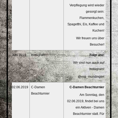
Verpflegung wird wieder
gesorgt sein:
Flammenkuchen,
Spagetthi, Eis, Kaffee und
Kuchen!
Wir freuen uns über
Besucher!
Juni 2019
Instagram
Folgt uns!
Wir sind nun auch auf
Instagram!
@vsg_mundingen
02.06.2019
C-Damen
C-Damen Beachturnier
Beachturnier
Am Sonntag, den
02.06.2019, findet bei uns
ein Aktiven - Damen
Beachturnier statt. Für