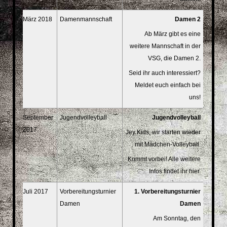
März 2018
Damenmannschaft
Damen 2
Ab März gibt es eine
weitere Mannschaft in der
VSG, die Damen 2.
Seid ihr auch interessiert?
Meldet euch einfach bei
uns!
September
Jugendvolleyball
Jugendvolleyball
2017
Jey Kids, wir starten wieder
mit Mädchen-Volleyball.
Kommt vorbei! Alle weitere
Infos findet ihr hier.
Juli 2017
Vorbereitungsturnier
1. Vorbereitungsturnier
Damen
Damen
Am Sonntag, den