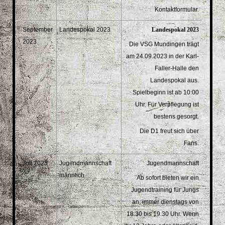
Kontaktformular.
September
Landespokal 2023
Landespokal 2023
2023
Die VSG Mundingen trägt
am 24.09.2023 in der Karl-
Faller-Halle den
Landespokal aus.
Spielbeginn ist ab 10:00
Uhr. Für Verpflegung ist
bestens gesorgt.
Die D1 freut sich über
Fans.
Juli 2023
Jugendmannschaft
Jugendmannschaft
männlich
Ab sofort bieten wir ein
Jugendtraining für Jungs
an, immer dienstags von
18.30 bis 19.30 Uhr. Wenn