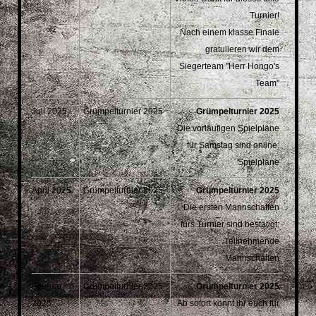
Turnier!
Nach einem klasse Finale
gratulieren wir dem
Siegerteam "Herr Hongo's
Team"
Juli 2025
Grümpelturnier 2025
Grümpelturnier 2025
Die vorläufigen Spielpläne
für Samstag sind online:
Spielpläne
April 2025
Grümpelturnier 2025
Grümpelturnier 2025
Die ersten Mannschaften
fürs Turnier sind bestätigt:
Teilnehmende
Mannschaften
Februar
Grümpelturnier 2025
Grümpelturnier 2025
2025
Ab sofort könnt ihr euch für